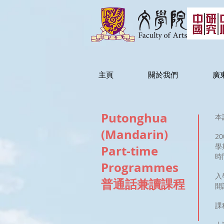
主頁
關於我們
廣
Putonghua
本
(Mandarin)
2
學
Part-time
時
Programmes
入
​普通話兼讀課程
開
課