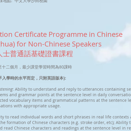
課地點: 中文大學沙田校園
ion Certificate Programme in Chinese
hua) for Non-Chinese Speakers
人士普通話基礎證書課程
四至十二個月，最少課堂學習時間為80課時
視乎入學時的水平而定，只附英語版本):
stening
: Ability to understand and reply to utterances containing s
tems and grammar points at the sentence level in daily conversation
ected vocabulary items and grammatical patterns at the sentence le
sations with appropriate usage.
lity to read individual words and short phrases in real life contexts
e formation of Chinese characters (e.g. stroke order, etc); Ability 
d read Chinese characters and readings at the sentence level in rea