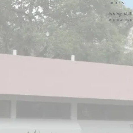
contexts
Writing
: Abi
or phrases i