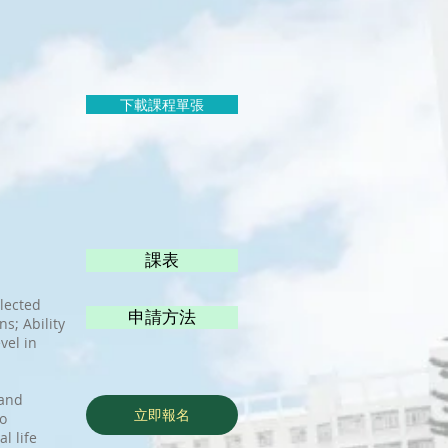
下載課程單張
課表
elected
申請方法
s; Ability
vel in
 and
立即報名
to
l life