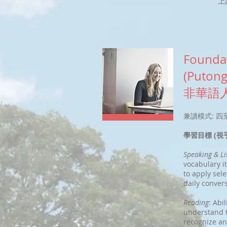
上
Foundat
(Putong
非華語
兼讀模式: 
學習目標 (
Speaking & Li
vocabulary i
to apply sel
daily conver
Reading
: Abi
understand th
recognize an