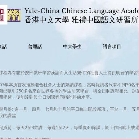
Yale-China Chinese Language Aca
香港中文大學 雅禮中國語文研習所
東話
普通話
中大學生
語言項目
課程為有志於按部就班學習漢語而又生活繁忙的社會人士提供明智的學習
007年本所首次推動迎合社會人士的兼讀課程，當時報讀者只有不到30名
期已吸引250多名來自世界各地的學生前來學習。與全日制課程相比，課
間學習，便能達到與全日制課程同樣的熟練水平。
學月份: 逢一月、四月、七月和十月的平日晚上開設新班，至於一月、五
設的課堂
程負荷：每天2至3節課，每週1至2天，每季度40節課，於工作日晚上或