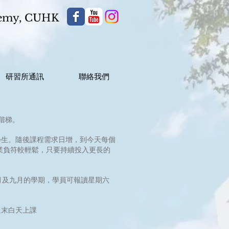
demy,
CUHK
研習所通訊
聯絡我們
階梯。
學生。隨後課程需求日增，到今天每個
業負符較輕鬆，只要持續投入更長的
月及九月的學期，學員可報讀星期六
週末白天上課