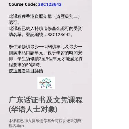
Course Code:
38C123642
此課程獲香港資歷架構（資歷級別二）
認可。
此課程已納入持續進修基金認可的受資
助名單。登記編號：38C123642。
學生須修讀最少一個閱讀單元及最少一
個廣東話口語單元。視乎學習的時間安
排，學生須修讀2至3個單元才能滿足課
程要求的80課時。
按這裏看科目詳情
广东话证书及文凭课程
(华语人士对象)
本课程已加入持续进修基金可获发还款项课
程名单内。