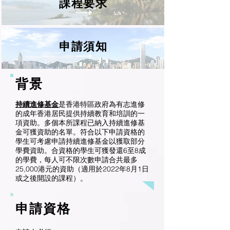
課程要求
申請須知
背景
持續進修基金
是香港特區政府為有志進修
的成年香港居民提供持續教育和培訓的一
本所
項資助。多個
課程已納入持續進修基
金可獲資助的名單。符合以下申請資格的
學生可考慮申請持續進修基金以獲取部分
學費資助。合資格的學生可獲發還6至8成
的學費，每人可不限次數申請合共最多
25,000港元的資助（適用於2022年8月1日
或之後開設的課程）。
申請資格