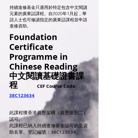
持續進修基金只適用於特定包含中文閱讀
元素的廣東話課程。自2020年1月起，華
語人士也可修讀指定的廣東話課程並申請
進修資助。
Foundation
Certificate
Programme in
Chinese Reading
中文閱讀基礎證書課
程
CEF Course Code:
38C123634
此課程獲香港資歷架構（資歷級別二）
認可。
此課程已納入持續進修基金認可的受資
助名單。登記編號：38C123634。